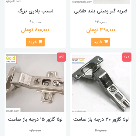
ضربه گیر زمینی بلند طلایی
استپ پادری بزرگ
910,000
440,000
390,000 تومان
800,000 تومان
خرید
خرید
17٪
17٪
لولا گازور ۳۰ درجه باز صامت
لولا گازور ۱۵ درجه باز صامت
120,000
120,000