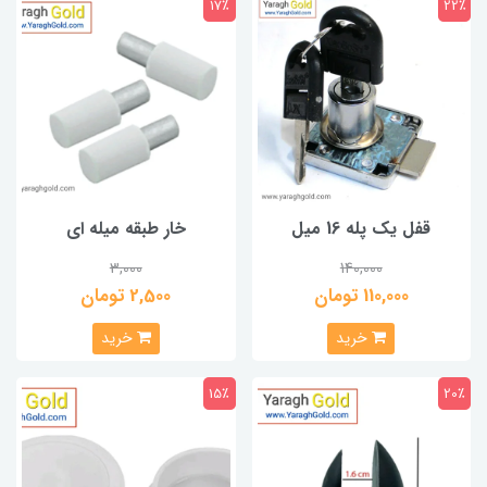
17٪
22٪
قفل یک پله 16 میل
خار طبقه میله ای
3,000
140,000
110,000 تومان
2,500 تومان
خرید
خرید
15٪
20٪