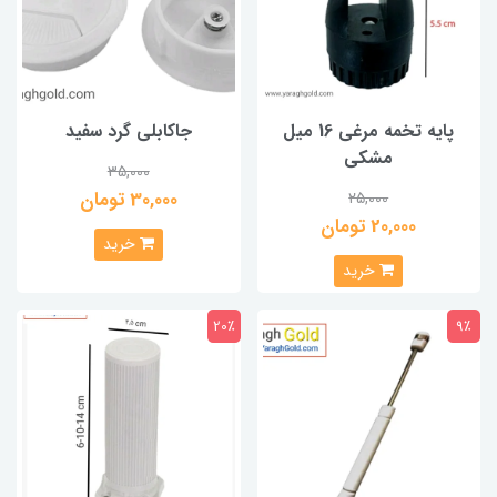
پایه تخمه مرغی 16 میل
جاکابلی گرد سفید
مشکی
35,000
30,000 تومان
25,000
20,000 تومان
خرید
خرید
20٪
9٪