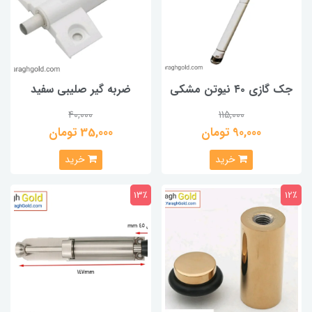
جک گازی ۴۰ نیوتن مشکی
ضربه گیر صلیبی سفید
40,000
115,000
90,000 تومان
35,000 تومان
خرید
خرید
13٪
12٪