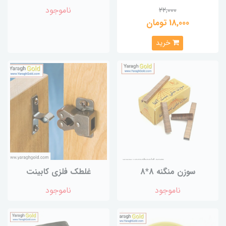
ناموجود
22,000
18,000 تومان
خرید
سوزن منگنه 8*8
غلطک فلزی کابینت
ناموجود
ناموجود