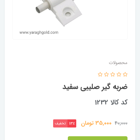
محصولات
ضربه گیر صلیبی سفید
کد کالا 1232
35,000
تومان
40,000
تخفیف
13٪