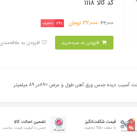
کد کالا 1118
32,000
تومان
42,000
تخفیف
24٪
افزودن به سبدخرید
افزودن به علاقه‌مندی
ب دیده جنس ورق آهن طول و عرض =89در 89 میلمیتر
قیمت شگفت‌انگیز
تضمین اصالت کالا
تا سقف 50% تخفیف
جنس با کیفیت قیمت مناسب