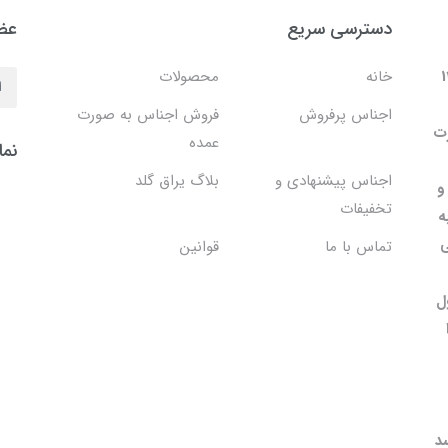
دسترسی سریع
عضو
 در سال 1402
خانه
محصولات
اجناس پرفروش
فروش اجناس به صورت
۱۳۸۹ به صورت
عمده
نما
اجناس پیشنهادی و
بلاگ یراق گلد
و
تخفیفات
ه
ی
تماس با ما
قوانین
ل
د