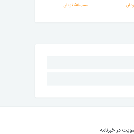
550,000 تومان
550,000 تومان
یت در خبرنامه