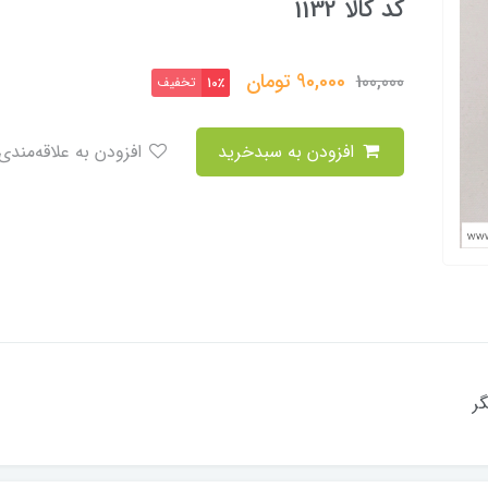
کد کالا 1132
90,000
تومان
100,000
تخفیف
10٪
افزودن به سبدخرید
افزودن به علاقه‌مندی
ر