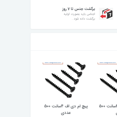
برگشت جنس تا 7 روز
اجناس باید بصورت اولیه
برگشت داده شود .
پیچ ام دی اف 4سانت 500
پیچ ام دی اف 4سانت 500
عددی
عددی