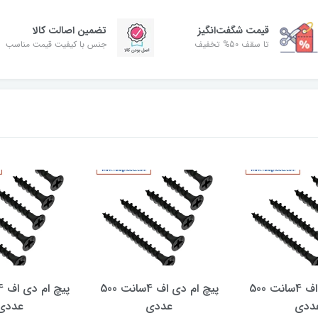
قیمت شگفت‌انگیز
تضمین اصالت کالا
تا سقف 50% تخفیف
جنس با کیفیت قیمت مناسب
پیچ ام دی اف 4سانت 500
پیچ ام دی اف 4سانت 500
ددی
عددی
عددی