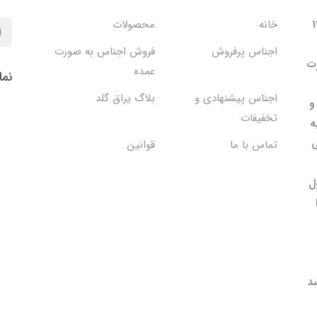
 در سال 1402
خانه
محصولات
اجناس پرفروش
فروش اجناس به صورت
۱۳۸۹ به صورت
عمده
نما
اجناس پیشنهادی و
بلاگ یراق گلد
و
تخفیفات
ه
ی
تماس با ما
قوانین
ل
د