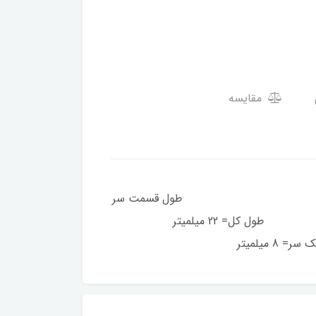
مقایسه
مد اتاق. طول قسمت سر
خار طبقه=12 میلمیتر طول کل= 22 میلمیتر
ر