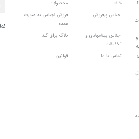
 در سال 1402
خانه
محصولات
اجناس پرفروش
فروش اجناس به صورت
۱۳۸۹ به صورت
عمده
نما
اجناس پیشنهادی و
بلاگ یراق گلد
و
تخفیفات
ه
ی
تماس با ما
قوانین
ل
د