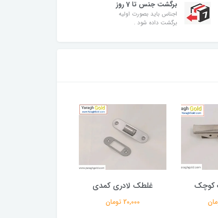
برگشت جنس تا 7 روز
اجناس باید بصورت اولیه
برگشت داده شود .
 کوچک
غلطک لادری کمدی
استپ پادری بزر
20,000 تومان
800,000 تومان