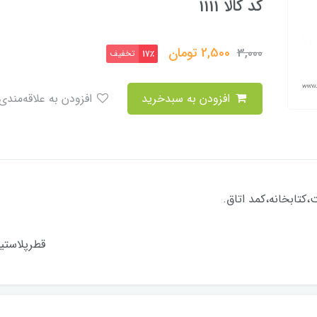
کد کالا 1111
2,500
تومان
3,000
تخفیف
17٪
افزودن به سبدخرید
افزودن به علاقه‌مندی
طبقات ام دی افی کابینت،کتابخانه،ک
ک سر= 8 میلمیت