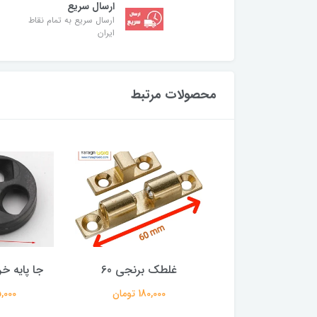
ارسال سریع
ارسال سریع به تمام نقاط
ایران
محصولات مرتبط
طک برنجی 70
غلطک برنجی 60
جا پایه 
190,000 تومان
180,000 تومان
85,000 ت