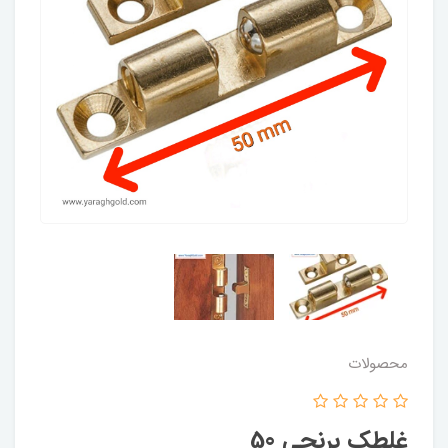
محصولات
غلطک برنجی 50